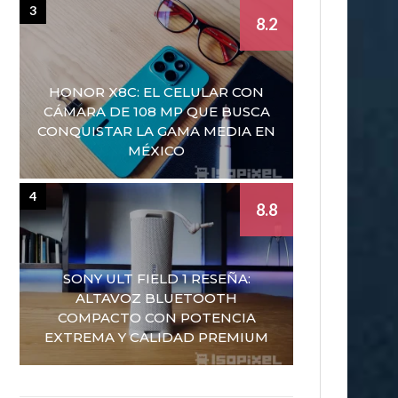
3
8.2
HONOR X8C: EL CELULAR CON
CÁMARA DE 108 MP QUE BUSCA
CONQUISTAR LA GAMA MEDIA EN
MÉXICO
4
8.8
SONY ULT FIELD 1 RESEÑA:
ALTAVOZ BLUETOOTH
COMPACTO CON POTENCIA
EXTREMA Y CALIDAD PREMIUM