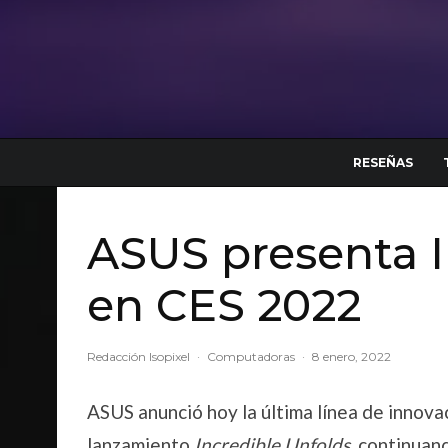
RESEÑAS
ASUS presenta I
en CES 2022
Redacción Isopixel
·
Computadoras
·
8 enero, 2022
ASUS anunció hoy la última línea de innova
lanzamiento
Incredible Unfolds
, continuan