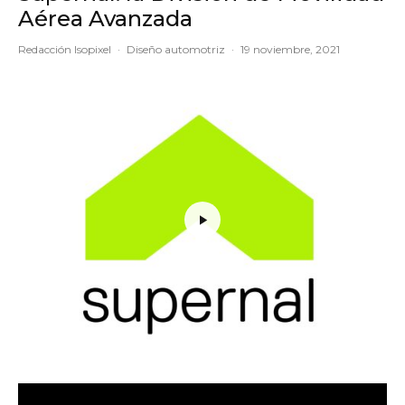
Aérea Avanzada
Redacción Isopixel
·
Diseño automotriz
·
19 noviembre, 2021