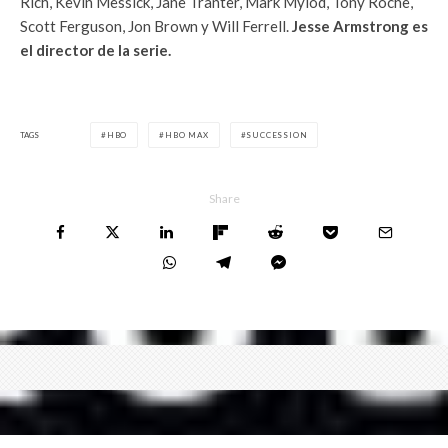
Rich, Kevin Messick, Jane Tranter, Mark Mylod, Tony Roche,
Scott Ferguson, Jon Brown y Will Ferrell.
Jesse Armstrong es
el director de la serie.
TAGS
HBO
HBO MAX
SUCCESSION
Share