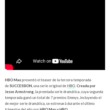
HBO Max
presentó el teaser de la tercera temporada
de
SUCCESSION
, una serie original de
HBO
.
Creada por
Jesse Armstrong
, la premiada serie dramática, cuya segunda
temporada ganó un total de 7 premios Emmys, incluyendo el
de mejor serie dramática, se estrenará durante el último
trimestre del año por
HBO Max y HBO.