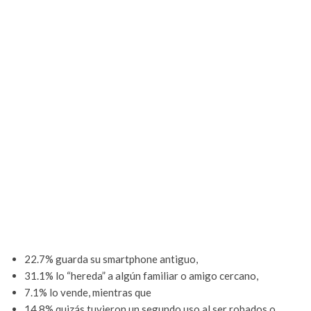
22.7% guarda su smartphone antiguo,
31.1% lo “hereda” a algún familiar o amigo cercano,
7.1% lo vende, mientras que
14.8% quizás tuvieron un segundo uso al ser robados o