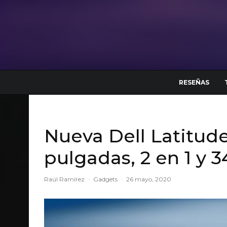
RESEÑAS
Nueva Dell Latitude
pulgadas, 2 en 1 y 3
Raúl Ramírez
·
Gadgets
·
26 mayo, 2020