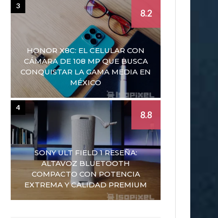
3
8.2
HONOR X8C: EL CELULAR CON
CÁMARA DE 108 MP QUE BUSCA
CONQUISTAR LA GAMA MEDIA EN
MÉXICO
4
8.8
SONY ULT FIELD 1 RESEÑA:
ALTAVOZ BLUETOOTH
COMPACTO CON POTENCIA
EXTREMA Y CALIDAD PREMIUM