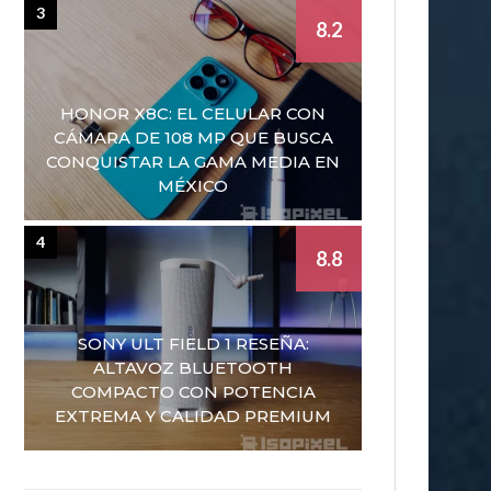
3
8.2
HONOR X8C: EL CELULAR CON
CÁMARA DE 108 MP QUE BUSCA
CONQUISTAR LA GAMA MEDIA EN
MÉXICO
4
8.8
SONY ULT FIELD 1 RESEÑA:
ALTAVOZ BLUETOOTH
COMPACTO CON POTENCIA
EXTREMA Y CALIDAD PREMIUM