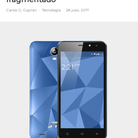
Carlos G. Gaytán
·
Tecnología
·
28 julio, 2017