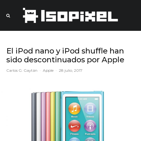
El iPod nano y iPod shuffle han
sido descontinuados por Apple
Carlos G. Gaytán
·
Apple
·
28 julio, 2017