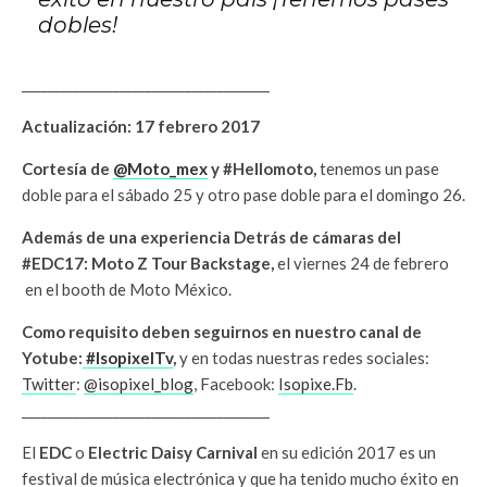
dobles!
______________________________________
Actualización: 17 febrero 2017
Cortesía de
@Moto_mex
y #Hellomoto,
tenemos un pase
doble para el sábado 25 y otro pase doble para el domingo 26.
Además de una experiencia Detrás de cámaras del
#EDC17: Moto Z Tour Backstage,
el viernes 24 de febrero
en el booth de Moto México.
Como requisito deben seguirnos en nuestro canal de
Yotube:
#IsopixelTv
,
y en todas nuestras redes sociales:
Twitter
:
@isopixel_blog
, Facebook:
Isopixe.Fb
.
______________________________________
El
EDC
o
Electric Daisy Carnival
en su edición 2017 es un
festival de música electrónica y que ha tenido mucho éxito en