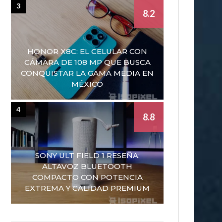
3
8.2
HONOR X8C: EL CELULAR CON
CÁMARA DE 108 MP QUE BUSCA
CONQUISTAR LA GAMA MEDIA EN
MÉXICO
4
8.8
SONY ULT FIELD 1 RESEÑA:
ALTAVOZ BLUETOOTH
COMPACTO CON POTENCIA
EXTREMA Y CALIDAD PREMIUM