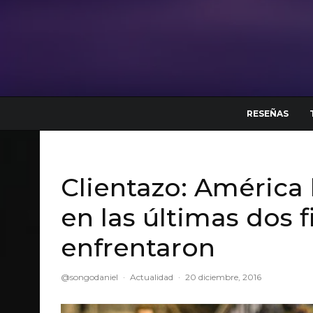
RESEÑAS
Clientazo: América 
en las últimas dos f
enfrentaron
@songodaniel
·
Actualidad
·
20 diciembre, 2016