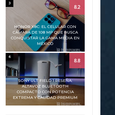
3
8.2
HONOR X8C: EL CELULAR CON
CÁMARA DE 108 MP QUE BUSCA
CONQUISTAR LA GAMA MEDIA EN
MÉXICO
4
8.8
SONY ULT FIELD 1 RESEÑA:
ALTAVOZ BLUETOOTH
COMPACTO CON POTENCIA
EXTREMA Y CALIDAD PREMIUM