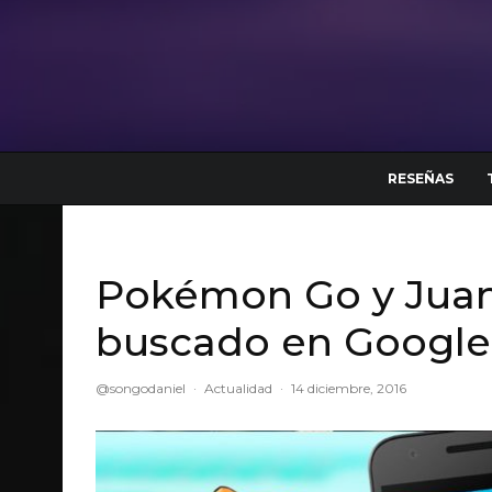
RESEÑAS
Pokémon Go y Juan 
buscado en Google
@songodaniel
·
Actualidad
·
14 diciembre, 2016