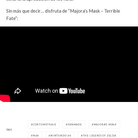
Sin más que decir… disfruta de “Majora’s Mask – Terrible
Fate”:
CORTOMETRAJE
FANMADE
MAJORA'S MASK
TAGS
N64
NINTENDO 64
THE LEGEND OF ZELDA