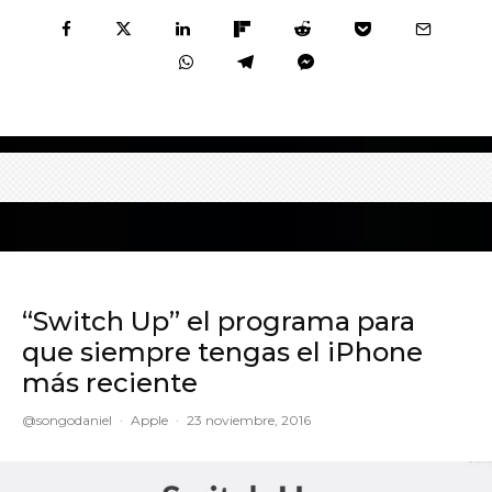
“Switch Up” el programa para
que siempre tengas el iPhone
más reciente
@songodaniel
·
Apple
·
23 noviembre, 2016