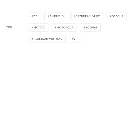
7.0
ANDROID
DAYDREAM VIEW
GOOGLE
TAGS
MOTO Z
MOTOROLA
NOUGAT
REALIDAD VIRTUAL
VR