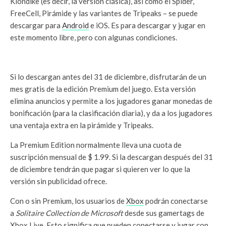
Klondike (es decir, la versión clásica), así como el Spider,
FreeCell, Pirámide y las variantes de Tripeaks – se puede
descargar para
Android
e iOS.
Es para descargar y jugar en
este momento libre, pero con algunas condiciones.
Si lo descargan antes del 31 de diciembre, disfrutarán de un
mes gratis de la edición Premium del juego. Esta versión
elimina anuncios y permite a los jugadores ganar monedas de
bonificación (para la clasificación diaria), y da a los jugadores
una ventaja extra en la pirámide y Tripeaks.
La Premium Edition normalmente lleva una cuota de
suscripción mensual de $ 1.99. Si la descargan después del
31
de diciembre tendrán que pagar si quieren ver lo que la
versión sin publicidad ofrece.
Con o sin Premium, los usuarios de
Xbox
podrán conectarse
a
Solitaire Collection de Microsoft
desde sus gamertags de
Xbox Live. Esto significa que pueden conectarse y jugar con