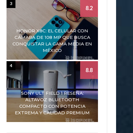
3
8.2
HONOR X8C: EL CELULAR CON
CÁMARA DE 108 MP QUE BUSCA
CONQUISTAR LA GAMA MEDIA EN
MÉXICO
4
8.8
SONY ULT FIELD 1 RESEÑA:
ALTAVOZ BLUETOOTH
COMPACTO CON POTENCIA
EXTREMA Y CALIDAD PREMIUM