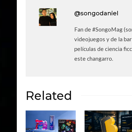
@songodaniel
Fan de #SongoMag (son
videojuegos y de la bar
películas de ciencia fic
este changarro.
Related