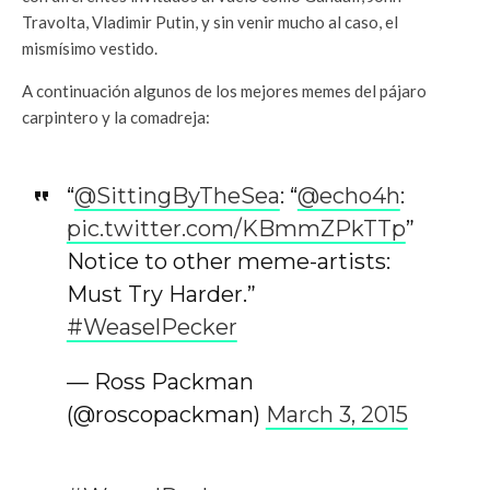
Travolta, Vladimir Putin, y sin venir mucho al caso, el
mismísimo vestido.
A continuación algunos de los mejores memes del pájaro
carpintero y la comadreja:
“
@SittingByTheSea
: “
@echo4h
:
pic.twitter.com/KBmmZPkTTp
”
Notice to other meme-artists:
Must Try Harder.”
#WeaselPecker
— Ross Packman
(@roscopackman)
March 3, 2015