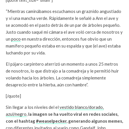
“Mientras caminábamos escuchamos un graznido angustiado
y vi una mancha verde. Rápidamente le señalé a Ann el ave y
se acomodó en el pasto detrás de un par de árboles pequeño.
Justo cuando saqué mi cámara el ave voló cerca de nosotros y
un
poco
en nuestra dirección, entonces fue obvio que un
mamífero pequeño estaba en su espalda y que (el ave) estaba
luchando por su vida.
El pájaro carpintero aterrizó un momento a unos 25 metros
de nosotros, lo que distrajo a la comadreja y le permitió huir
volando hacia los árboles. La comadreja simplemente
desaprecio entre la hierba, aún con hambre”.
[/quote]
Sin llegar a los niveles del el
vestido blanco/dorado,
azul/negro
,
la imagen se ha vuelto viral en redes sociales,
con el hashtag
#weaselpecker
, generando algunos memes,
con diferentes invitados al vuelo como Gandalf, John