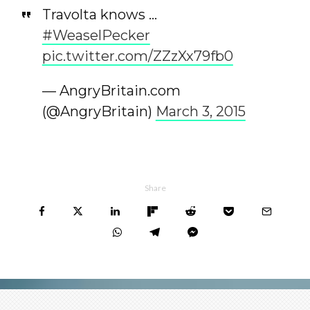
Travolta knows …
#WeaselPecker
pic.twitter.com/ZZzXx79fb0
— AngryBritain.com
(@AngryBritain)
March 3, 2015
Share