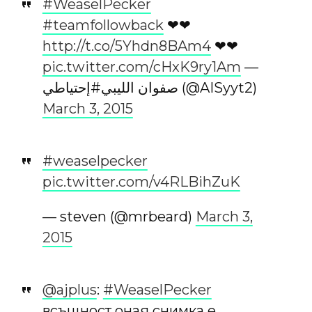
#WeaselPecker
#teamfollowback
❤❤
http://t.co/5Yhdn8BAm4
❤❤
pic.twitter.com/cHxK9ry1Am
—
صفوان الليبي#إحتياطي (@AISyyt2)
March 3, 2015
#weaselpecker
pic.twitter.com/v4RLBihZuK
— steven (@mrbeard)
March 3,
2015
@ajplus
:
#WeaselPecker
всъщност оная снимка е