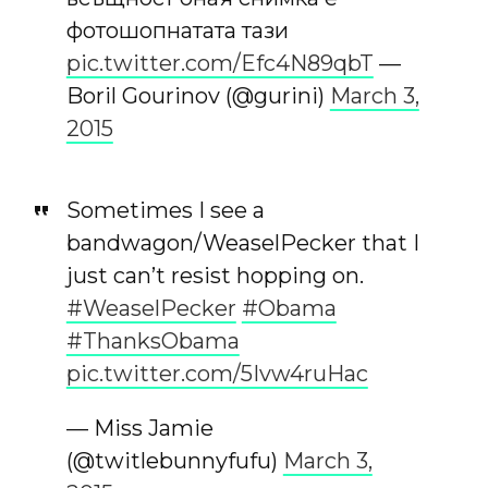
фотошопнатата тази
pic.twitter.com/Efc4N89qbT
—
Boril Gourinov (@gurini)
March 3,
2015
Sometimes I see a
bandwagon/WeaselPecker that I
just can’t resist hopping on.
#WeaselPecker
#Obama
#ThanksObama
pic.twitter.com/5Ivw4ruHac
— Miss Jamie
(@twitlebunnyfufu)
March 3,