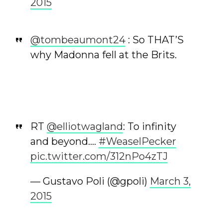
2015
@tombeaumont24
: So THAT’S
why Madonna fell at the Brits.
RT
@elliotwagland
: To infinity
and beyond….
#WeaselPecker
pic.twitter.com/312nPo4zTJ
— Gustavo Poli (@gpoli)
March 3,
2015