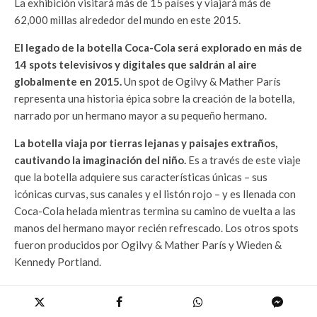
La exhibición visitará más de 15 países y viajará más de
62,000 millas alrededor del mundo en este 2015.
El legado de la botella Coca-Cola será explorado en más de
14 spots televisivos y digitales que saldrán al aire
globalmente en 2015.
Un spot de Ogilvy & Mather París
representa una historia épica sobre la creación de la botella,
narrado por un hermano mayor a su pequeño hermano.
La botella viaja por tierras lejanas y paisajes extraños,
cautivando la imaginación del niño.
Es a través de este viaje
que la botella adquiere sus características únicas – sus
icónicas curvas, sus canales y el listón rojo – y es llenada con
Coca-Cola helada mientras termina su camino de vuelta a las
manos del hermano mayor recién refrescado. Los otros spots
fueron producidos por Ogilvy & Mather París y Wieden &
Kennedy Portland.
‘Nobody Like You’ (Nadie como tú) es el nuevo himno
musical para la campaña de la botella Coca-Cola,
creado por