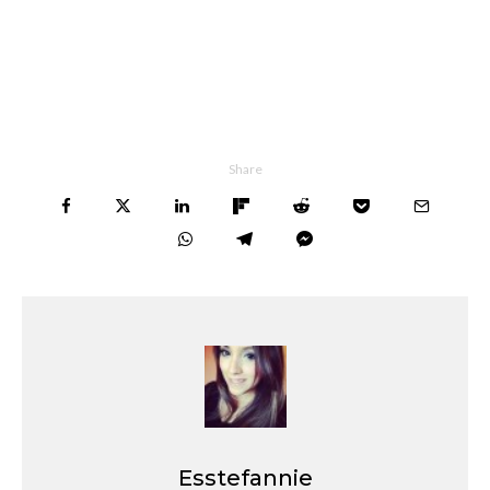
Share
Esstefannie