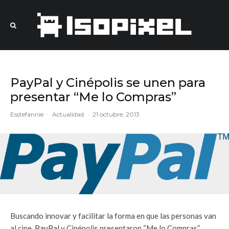
PayPal y Cinépolis se unen para
presentar “Me lo Compras”
Esstefannie
·
Actualidad
·
21 octubre, 2013
Buscando innovar y facilitar la forma en que las personas van
al cine,
PayPal
y Cinépolis presentaron “Me lo Compras”,