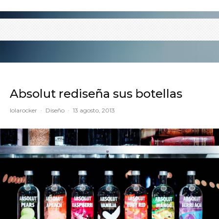
Absolut rediseña sus botellas
lolarocker
·
Diseño
·
13 agosto, 2013