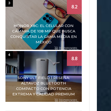
3
8.2
HONOR X8C: EL CELULAR CON
CÁMARA DE 108 MP QUE BUSCA
CONQUISTAR LA GAMA MEDIA EN
MÉXICO
4
8.8
SONY ULT FIELD 1 RESEÑA:
ALTAVOZ BLUETOOTH
COMPACTO CON POTENCIA
EXTREMA Y CALIDAD PREMIUM