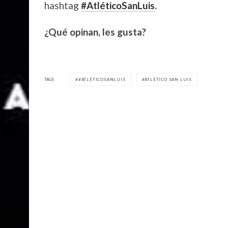
hashtag
#AtléticoSanLuis
.
¿Qué opinan, les gusta?
TAGS
#ATLÉTICOSANLUIS
ATLÉTICO SAN LUIS