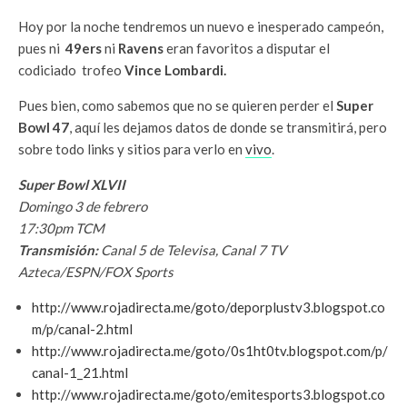
Hoy por la noche tendremos un nuevo e inesperado campeón,
pues ni
49ers
ni
Ravens
eran favoritos a disputar el
codiciado trofeo
Vince Lombardi.
Pues bien, como sabemos que no se quieren perder el
Super
Bowl 47
, aquí les dejamos datos de donde se transmitirá, pero
sobre todo links y sitios para verlo en
vivo
.
Super Bowl XLVII
Domingo 3 de febrero
17:30pm TCM
Transmisión:
Canal 5 de Televisa, Canal 7 TV
Azteca/ESPN/FOX Sports
http://www.rojadirecta.me/goto/deporplustv3.blogspot.co
m/p/canal-2.html
http://www.rojadirecta.me/goto/0s1ht0tv.blogspot.com/p/
canal-1_21.html
http://www.rojadirecta.me/goto/emitesports3.blogspot.co