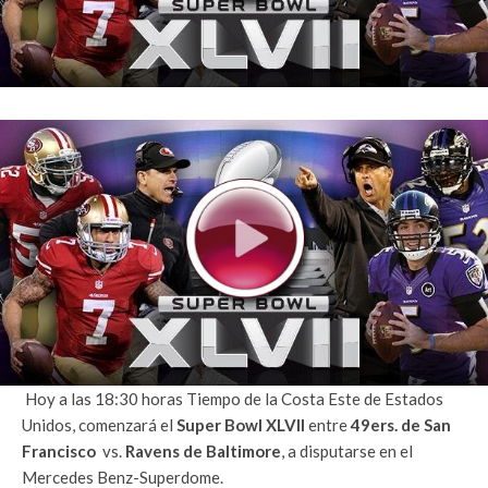
Hoy a las 18:30 horas Tiempo de la Costa Este de Estados
Unidos, comenzará el
Super Bowl XLVII
entre
49ers. de San
Francisco
vs.
Ravens de Baltimore
, a disputarse en el
Mercedes Benz-Superdome.