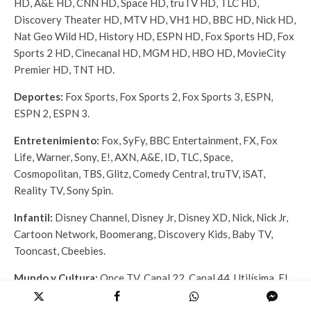
HD, A&E HD, CNN HD, Space HD, truTV HD, TLC HD,
Discovery Theater HD, MTV HD, VH1 HD, BBC HD, Nick HD,
Nat Geo Wild HD, History HD, ESPN HD, Fox Sports HD, Fox
Sports 2 HD, Cinecanal HD, MGM HD, HBO HD, MovieCity
Premier HD, TNT HD.
Deportes:
Fox Sports, Fox Sports 2, Fox Sports 3, ESPN,
ESPN 2, ESPN 3.
Entretenimiento:
Fox, SyFy, BBC Entertainment, FX, Fox
Life, Warner, Sony, E!, AXN, A&E, ID, TLC, Space,
Cosmopolitan, TBS, Glitz, Comedy Central, truTV, iSAT,
Reality TV, Sony Spin.
Infantil:
Disney Channel, Disney Jr, Disney XD, Nick, Nick Jr,
Cartoon Network, Boomerang, Discovery Kids, Baby TV,
Tooncast, Cbeebies.
Mundo y Cultura:
Once TV, Canal 22, Canal 44, Utilísima, El
Gourmet, Casa Club, Discovery Channel, Discovery Home &