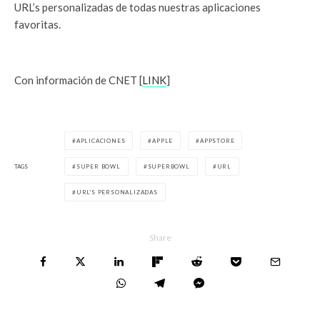
URL’s personalizadas de todas nuestras aplicaciones
favoritas.
Con información de CNET [
LINK
]
APLICACIONES
APPLE
APPSTORE
TAGS
SUPER BOWL
SUPERBOWL
URL
URL'S PERSONALIZADAS
Share