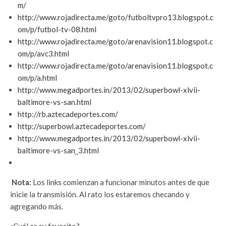
m/
http://www.rojadirecta.me/goto/futboltvpro13.blogspot.c
om/p/futbol-tv-08.html
http://www.rojadirecta.me/goto/arenavision11.blogspot.c
om/p/avc3.html
http://www.rojadirecta.me/goto/arenavision11.blogspot.c
om/p/a.html
http://www.megadportes.in/2013/02/superbowl-xlvii-
baltimore-vs-san.html
http://rb.aztecadeportes.com/
http://superbowl.aztecadeportes.com/
http://www.megadportes.in/2013/02/superbowl-xlvii-
baltimore-vs-san_3.html
Nota:
Los links comienzan a funcionar minutos antes de que
inicie la transmisión. Al rato los estaremos checando y
agregando más.
¿Cuál es su favorito?