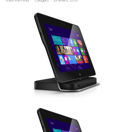
Raúl Ramírez
·
Gadgets
·
29 enero, 2013