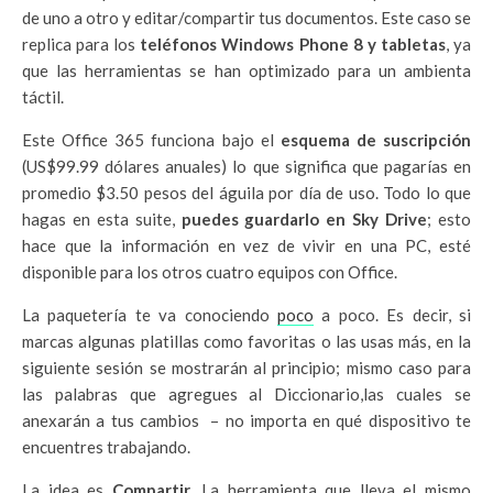
de uno a otro y editar/compartir tus documentos. Este caso se
replica para los
teléfonos
Windows Phone 8 y tabletas
, ya
que las herramientas se han optimizado para un ambienta
táctil.
Este Office 365 funciona bajo el
esquema de suscripción
(US$99.99 dólares anuales) lo que significa que pagarías en
promedio $3.50 pesos del águila por día de uso. Todo lo que
hagas en esta suite,
puedes
guardarlo en Sky Drive
; esto
hace que la información en vez de vivir en una PC, esté
disponible para los otros cuatro equipos con Office.
La paquetería te va conociendo
poco
a poco. Es decir, si
marcas algunas platillas como favoritas o las usas más, en la
siguiente sesión se mostrarán al principio; mismo caso para
las palabras que agregues al Diccionario,las cuales se
anexarán a tus cambios – no importa en qué dispositivo te
encuentres trabajando.
La idea es
Compartir
. La herramienta que lleva el mismo