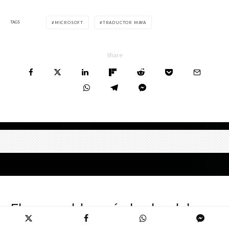
TAGS
MICROSOFT
TRADUCTOR MAYA
Share
El esmeralda será el color del
2013, según Pantone