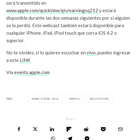
será transmitido en
www.apple.com/quicktime/qtv/earningsq212
y estará
disponible durante las dos semanas siguientes por si alguien
se lo perdió. Este webcast también estará disponible para
cualquier iPhone, iPad, iPod touch que corra iOS 4.2 o
superior.
No te olvides, si lo quieres escuchar en
vivo
, puedes ingresar
a este
LINK
Vía
events.apple.com
TAGS
AÑO FISCAL 2012
APPLE
QUICKTIME
Share