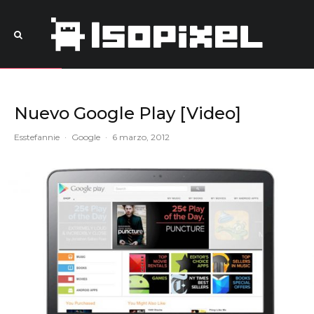
Nuevo Google Play [Video]
Esstefannie
·
Google
·
6 marzo, 2012