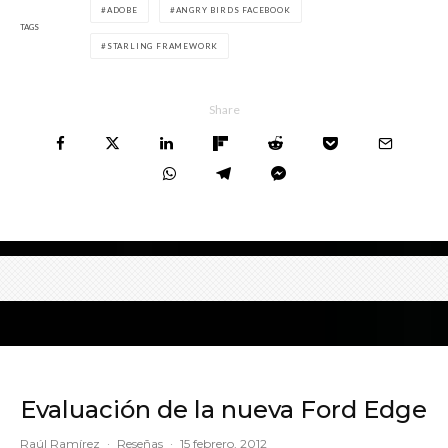
ADOBE
ANGRY BIRDS FACEBOOK
TAGS
STARLING FRAMEWORK
Share
Evaluación de la nueva Ford Edge
Raúl Ramírez
·
Reseñas
·
15 febrero, 2012