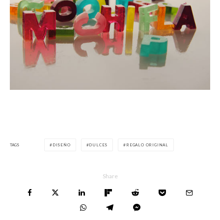
TAGS
DISEÑO
DULCES
REGALO ORIGINAL
Share