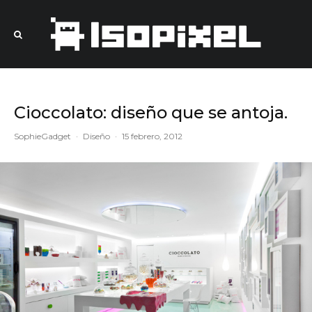
Cioccolato: diseño que se antoja.
SophieGadget
·
Diseño
·
15 febrero, 2012