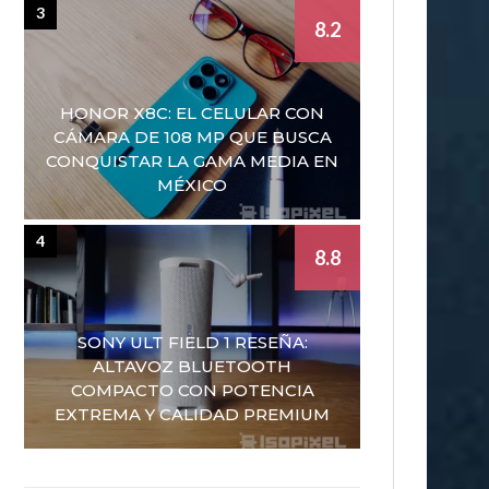
3
8.2
HONOR X8C: EL CELULAR CON
CÁMARA DE 108 MP QUE BUSCA
CONQUISTAR LA GAMA MEDIA EN
MÉXICO
4
8.8
SONY ULT FIELD 1 RESEÑA:
ALTAVOZ BLUETOOTH
COMPACTO CON POTENCIA
EXTREMA Y CALIDAD PREMIUM