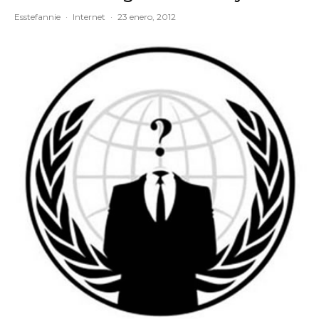
Esstefannie
·
Internet
·
23 enero, 2012