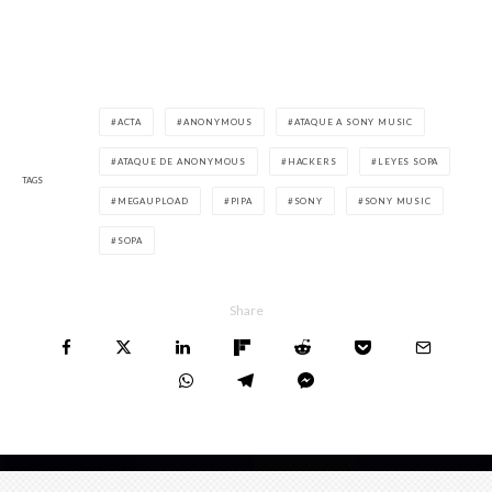
ACTA
ANONYMOUS
ATAQUE A SONY MUSIC
ATAQUE DE ANONYMOUS
HACKERS
LEYES SOPA
TAGS
MEGAUPLOAD
PIPA
SONY
SONY MUSIC
SOPA
Share