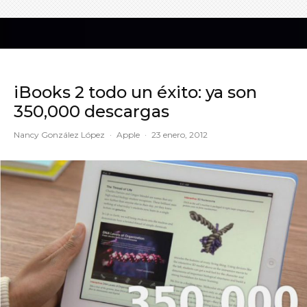
iBooks 2 todo un éxito: ya son
350,000 descargas
Nancy González López
·
Apple
·
23 enero, 2012