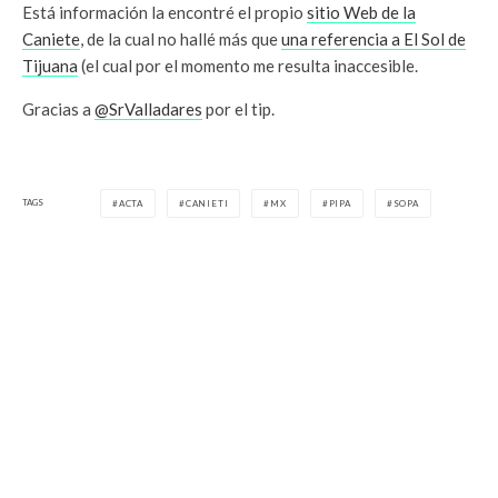
Está información la encontré el propio
sitio Web de la
Caniete
, de la cual no hallé más que
una referencia a El Sol de
Tijuana
(el cual por el momento me resulta inaccesible.
Gracias a
@SrValladares
por el tip.
TAGS
ACTA
CANIETI
MX
PIPA
SOPA