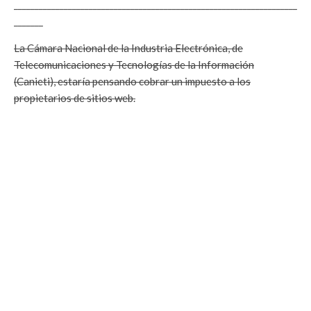
____________________________________________________________________
_______
La Cámara Nacional de la Industria Electrónica, de
Telecomunicaciones y Tecnologías de la Información
(Canieti), estaría pensando cobrar un impuesto a los
propietarios de sitios web.