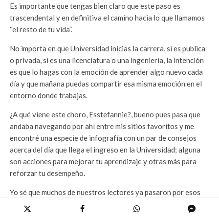
Es importante que tengas bien claro que este paso es
trascendental y en definitiva el camino hacia lo que llamamos
“el resto de tu vida”.
No importa en que Universidad inicias la carrera, si es publica
o privada, si es una licenciatura o una ingeniería, la intención
es que lo hagas con la emoción de aprender algo nuevo cada
día y que mañana puedas compartir esa misma emoción en el
entorno donde trabajas.
¿A qué viene este choro, Esstefannie?, bueno pues pasa que
andaba navegando por ahí entre mis sitios favoritos y me
encontré una especie de infografía con un par de consejos
acerca del día que llega el ingreso en la Universidad; alguna
son acciones para mejorar tu aprendizaje y otras más para
reforzar tu desempeño.
Yo sé que muchos de nuestros lectores ya pasaron por esos
lares, y que realmente este post no les va a interesar mucho;
pero seguramente tiene algún conocido, novio, amigo, vecino,