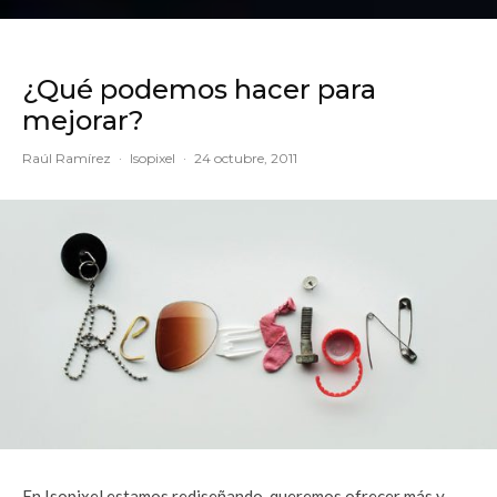
¿Qué podemos hacer para
mejorar?
Raúl Ramírez
·
Isopixel
·
24 octubre, 2011
En Isopixel estamos rediseñando, queremos ofrecer más y