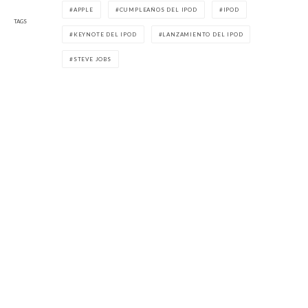
APPLE
CUMPLEAÑOS DEL IPOD
IPOD
TAGS
KEYNOTE DEL IPOD
LANZAMIENTO DEL IPOD
STEVE JOBS