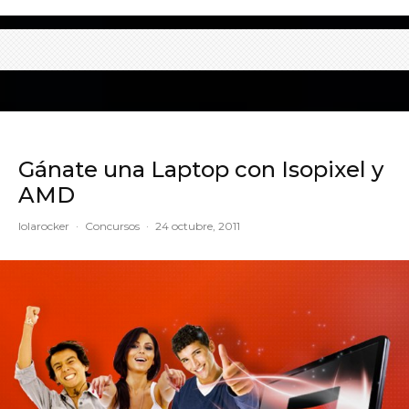
Gánate una Laptop con Isopixel y
AMD
lolarocker
·
Concursos
·
24 octubre, 2011