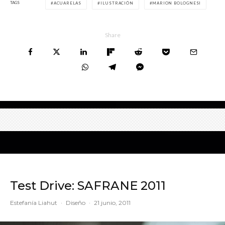
TAGS
ACUARELAS
ILUSTRACIÓN
MARION BOLOGNESI
Share
Test Drive: SAFRANE 2011
Estefanía Liahut
·
Diseño
·
21 junio, 2011