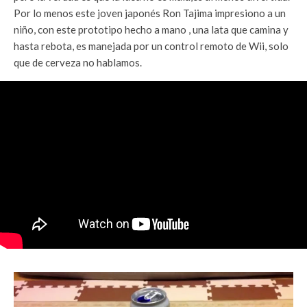
Por lo menos este joven japonés Ron Tajima impresiono a un
niño, con este prototipo hecho a mano , una lata que camina y
hasta rebota, es manejada por un control remoto de Wii, solo
que de cerveza no hablamos.