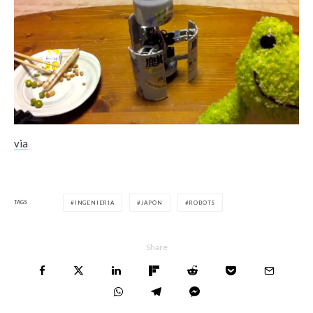
via
TAGS
INGENIERIA
JAPÓN
ROBOTS
Share