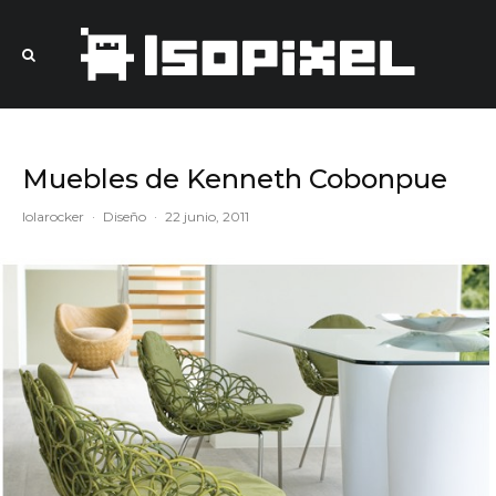
Muebles de Kenneth Cobonpue
lolarocker
·
Diseño
·
22 junio, 2011