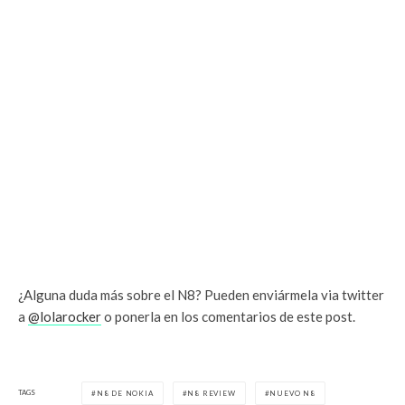
¿Alguna duda más sobre el N8? Pueden enviármela via twitter
a
@lolarocker
o ponerla en los comentarios de este post.
TAGS
N8 DE NOKIA
N8 REVIEW
NUEVO N8