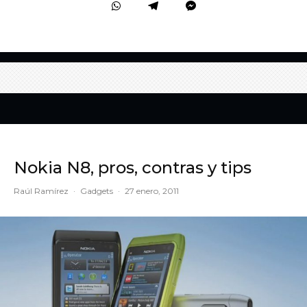
Nokia N8, pros, contras y tips
Raúl Ramírez
·
Gadgets
·
27 enero, 2011