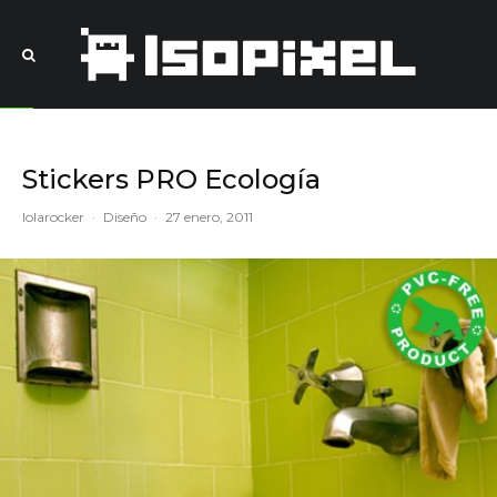
Stickers PRO Ecología
lolarocker
·
Diseño
·
27 enero, 2011