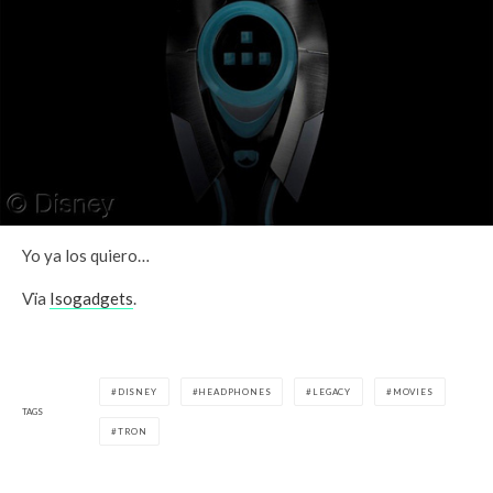
Yo ya los quiero…
Vïa
Isogadgets
.
DISNEY
HEADPHONES
LEGACY
MOVIES
TAGS
TRON