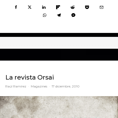
La revista Orsai
Raúl Ramírez
·
Magazines
·
17 diciembre, 2010