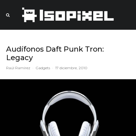
Audífonos Daft Punk Tron:
Legacy
Raúl Ramírez
·
Gadgets
·
17 diciembre, 2010