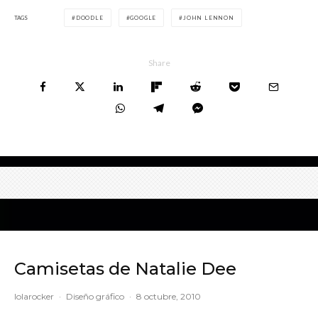
TAGS
DOODLE
GOOGLE
JOHN LENNON
Share
Camisetas de Natalie Dee
lolarocker
·
Diseño gráfico
·
8 octubre, 2010