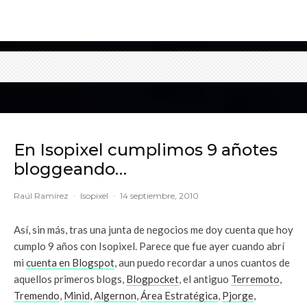
En Isopixel cumplimos 9 añotes
bloggeando…
Raúl Ramírez
·
Isopixel
·
14 septiembre, 2010
Así, sin más, tras una junta de negocios me doy cuenta que hoy
cumplo 9 años con Isopixel. Parece que fue ayer cuando abrí
mi
cuenta en Blogspot
, aun puedo recordar a unos cuantos de
aquellos primeros blogs,
Blogpocket
, el antiguo
Terremoto
,
Tremendo
,
Minid
,
Algernon
,
Área Estratégica
,
Pjorge
,