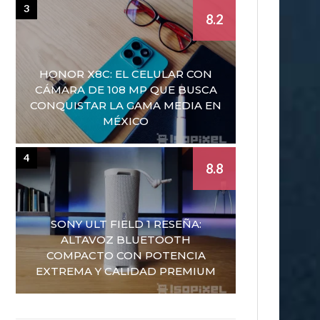
3
8.2
HONOR X8C: EL CELULAR CON
CÁMARA DE 108 MP QUE BUSCA
CONQUISTAR LA GAMA MEDIA EN
MÉXICO
4
8.8
SONY ULT FIELD 1 RESEÑA:
ALTAVOZ BLUETOOTH
COMPACTO CON POTENCIA
EXTREMA Y CALIDAD PREMIUM