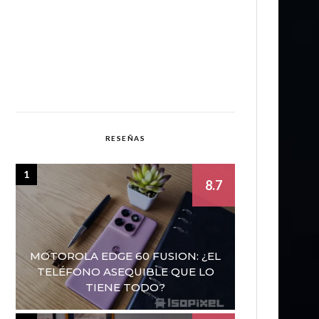
RESEÑAS
1
8.7
MOTOROLA EDGE 60 FUSION: ¿EL
TELÉFONO ASEQUIBLE QUE LO
TIENE TODO?