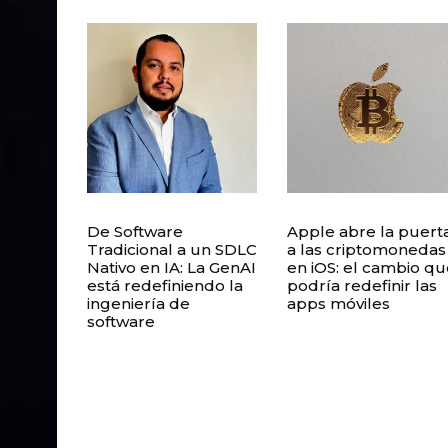
De Software
Apple abre la puert
Tradicional a un SDLC
a las criptomonedas
Nativo en IA: La GenAI
en iOS: el cambio qu
está redefiniendo la
podría redefinir las
ingeniería de
apps móviles
software