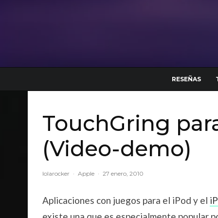
RESEÑAS
TouchGring par
(Video-demo)
lolarocker
·
Apple
·
27 enero, 2010
Aplicaciones con juegos para el iPod y el
i
existe una que es especialmente popular po