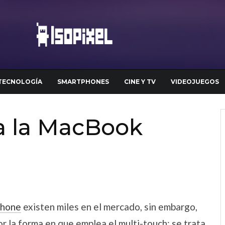
TECNOLOGÍA
SMARTPHONES
CINE Y TV
VIDEOJUEGOS
a la MacBook
Phone
existen miles en el mercado, sin embargo,
r la forma en que emplea el multi-touch; se trata