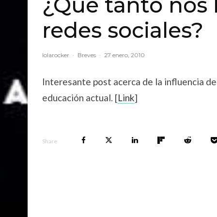
¿Qué tanto nos 
redes sociales?
lolarocker
·
Breves
·
27 enero, 2010
Interesante post acerca de la influencia de 
educación actual. [
Link
]
Share