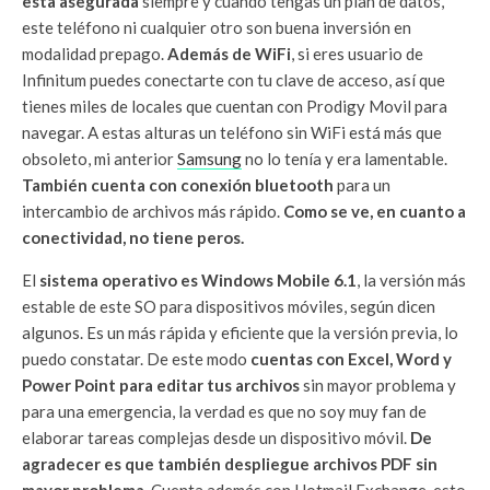
esta asegurada
siempre y cuando tengas un plan de datos,
este teléfono ni cualquier otro son buena inversión en
modalidad prepago.
Además de WiFi
, si eres usuario de
Infinitum puedes conectarte con tu clave de acceso, así que
tienes miles de locales que cuentan con Prodigy Movil para
navegar. A estas alturas un teléfono sin WiFi está más que
obsoleto, mi anterior
Samsung
no lo tenía y era lamentable.
También cuenta con conexión bluetooth
para un
intercambio de archivos más rápido.
Como se ve, en cuanto a
conectividad, no tiene peros.
El
sistema operativo es Windows Mobile 6.1
, la versión más
estable de este SO para dispositivos móviles, según dicen
algunos. Es un más rápida y eficiente que la versión previa, lo
puedo constatar. De este modo
cuentas con Excel, Word y
Power Point para editar tus archivos
sin mayor problema y
para una emergencia, la verdad es que no soy muy fan de
elaborar tareas complejas desde un dispositivo móvil.
De
agradecer es que también despliegue archivos PDF sin
mayor problema
. Cuenta además con Hotmail Exchange, esto