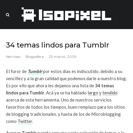
34 temas lindos para Tumblr
Nervioso
·
Blogosfera
·
23 marzo, 2009
El furor de
Tumblr
por estos días es indiscutido, debido a su
sencillez y a la gran calidad que podemos darle a nuestro blog.
Es por ello que ahora les dejamos una lista de
34 temas
lindos para Tumblr
. Acá ya se ha hablado
largo
y
tendido
acerca de esta herramienta. Uno de nuestros servicios
favoritos de todos los tiempos, buen remplazo para los sitios
de blogging tradicionales, y hasta de los de Microblogging
como
Twitter
.
Aunque
Tumblr
cuenta con una vasta colección de temas a la