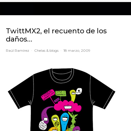
TwittMX2, el recuento de los
daños…
Raúl Ramírez
·
Chelas & blogs
·
18 marzo, 2009