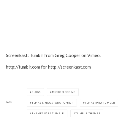
Screenkast: Tumblr
from
Greg Cooper
on
Vimeo
.
http://tumblr.com for http://screenkast.com
BLOGS
MICROBLOGGING
TAGS
TEMAS LINDOS PARA TUMBLR
TEMAS PARA TUMBLR
THEMES PARA TUMBLR
TUMBLR THEMES