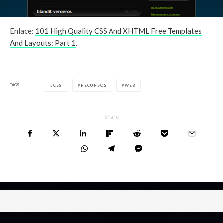
Enlace:
101 High Quality CSS And XHTML Free Templates
And Layouts: Part 1
.
TAGS
CSS
RECURSOS
WEB
Share