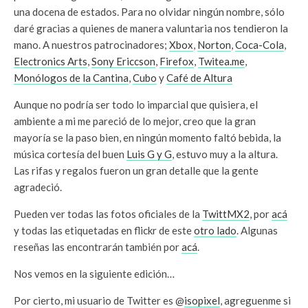
una docena de estados. Para no olvidar ningún nombre, sólo
daré gracias a quienes de manera valuntaria nos tendieron la
mano. A nuestros patrocinadores;
Xbox
,
Norton
,
Coca-Cola
,
Electronics Arts
,
Sony Ericcson
,
Firefox
,
Twitea.me
,
Monólogos de la Cantina
,
Cubo
y
Café de Altura
Aunque no podría ser todo lo imparcial que quisiera, el
ambiente a mi me pareció de lo mejor, creo que la gran
mayoría se la paso bien, en ningún momento faltó bebida, la
música cortesía del buen
Luis G y G
, estuvo muy a la altura.
Las rifas y regalos fueron un gran detalle que la gente
agradeció.
Pueden ver todas las fotos oficiales de la
TwittMX2
, por
acá
y todas las etiquetadas en flickr de este
otro lado
. Algunas
reseñas las encontrarán también por
acá
.
Nos vemos en la siguiente edición…
Por cierto, mi usuario de Twitter es @
isopixel
, agreguenme si