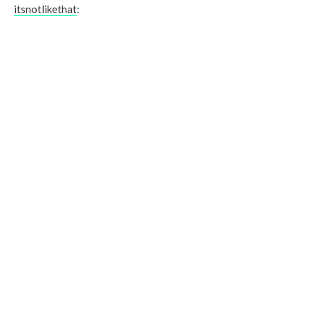
itsnotlikethat
: