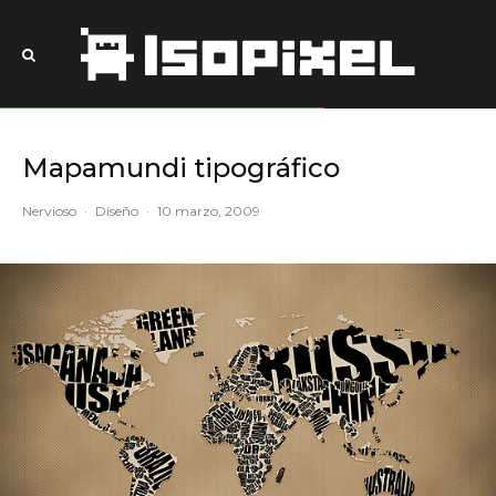
Mapamundi tipográfico
Nervioso
·
Diseño
·
10 marzo, 2009