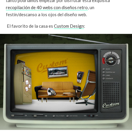
tanto podríamos empezar por disfrutar esta exquisita
recopilación de 40 webs con diseños retro
, un
festín/descanso a los ojos del diseño web.
El favorito de la casa es
Custom Design
: