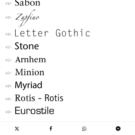
34. Scala [1991 – Martin Majoor]