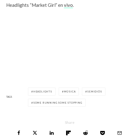
Headlights “Market Girl” en
vivo
.
HEADLIGHTS
MÚSICA
SEMIDIÓS
TAGS
SOME RUNNING SOME STOPPING
Share