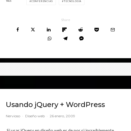
TAGS
CONFERENCIAS
TECNOLOGÍA
Share
Usando jQuery + WordPress
Nervioso
·
Diseño web
·
26 enero, 2009
Si usar
jQuery
en diseño web es de por si increíblemente