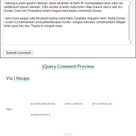
jQuery Comment Preview
Vía |
Noupe
.
HERRAMIENTAS
RECURSOS
TUTORIALES
TAGS
WORDPRESS
Share