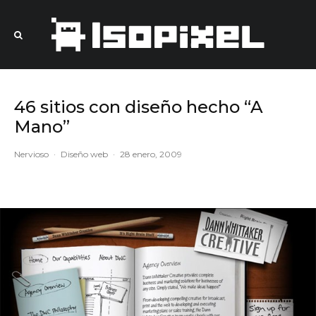
46 sitios con diseño hecho “A
Mano”
Nervioso
·
Diseño web
·
28 enero, 2009