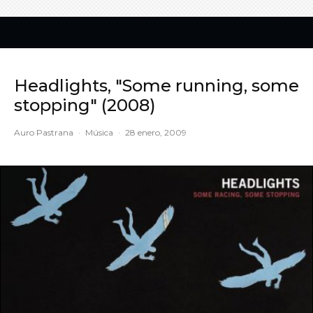
Headlights, "Some running, some
stopping" (2008)
Auro Pastrana
·
Música
·
28 enero, 2009