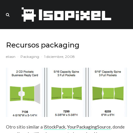
Recursos packaging
eliasn
·
Packaging
·
1 diciembre, 2008
Otro sitio similar a
iStockPack
,
YourPackagingSource
, donde