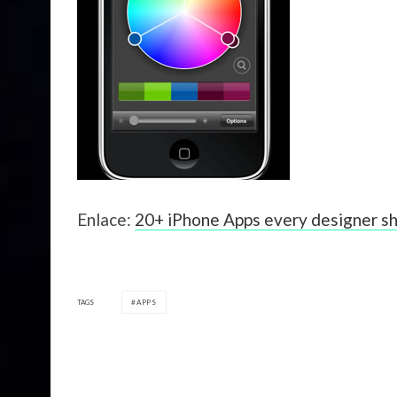
Enlace:
20+ iPhone Apps every designer s
TAGS
APPS