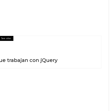
See also
ue trabajan con jQuery