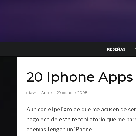
RESEÑAS
20 Iphone Apps 
eliasn
·
Apple
·
29 octubre, 2008
Aún con el peligro de que me acusen de ser
hago eco de
este recopilatorio
que me pare
además tengan un
iPhone
.