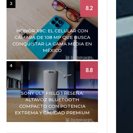
3
8.2
HONOR X8C: EL CELULAR CON
CÁMARA DE 108 MP QUE BUSCA
CONQUISTAR LA GAMA MEDIA EN
MÉXICO
4
8.8
SONY ULT FIELD 1 RESEÑA:
ALTAVOZ BLUETOOTH
COMPACTO CON POTENCIA
EXTREMA Y CALIDAD PREMIUM