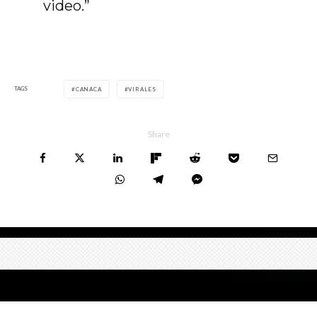
video.”
TAGS
CANACA
VIRALES
Share