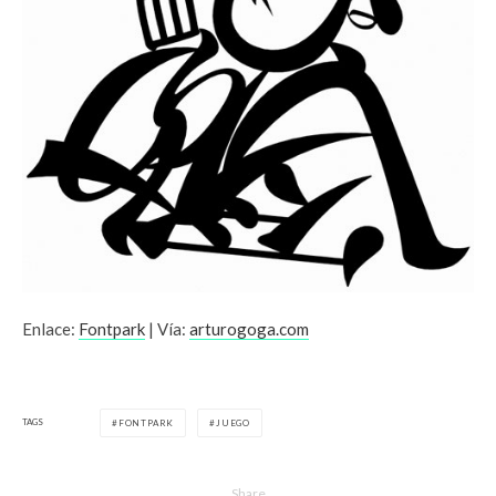
Enlace:
Fontpark
| Vía:
arturogoga.com
TAGS
FONTPARK
JUEGO
Share