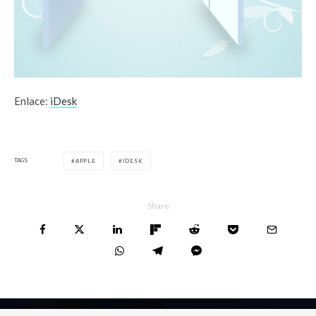
Enlace:
iDesk
TAGS
APPLE
IDESK
Share