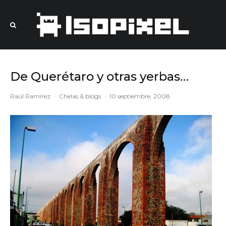
De Querétaro y otras yerbas…
Raúl Ramírez
·
Chelas & blogs
·
10 septiembre, 2008