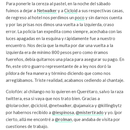
Para ponerle la cereza al pastel, en la noche del sábado
fuimos a dejar a
Netwalker
y a
Cicloid
a sus respectivas casas,
de regreso al hotel nos perdimos un
poco
y sin darnos cuenta
y por las prisas nos dimos una vuelta a la izquierda, craso
error. La policía tan expedita como siempre, acechaba con las
luces apagadas en la esquina y rápidamente fue a nuestro
encuentro. Nos decía que la multa por dar una vuelta a la
izquierda era de mínimo 800 pesos pero como éramos
fuereños, debía quitarnos una placa para asegurar su pago. En
fin, este otro guarro representante de a ley nos doró la
píldora de fea manera y término diciendo que como nos
arreglábamos. Triste realidad, acabamos cediendo al chantaje.
Colofón: al chilango no lo quieren en Querétaro, salvo la raza
twittera, esa si vaya que nos trato bien. Gracias a
@lolarocker, @cicloid, @netwalker, @ajamaica y @killingbytz
por habernos recibido a
@iespinosa
,
@mistertirado
y yo. (por
cierto, allá me encontré a
@rolman
, que andaba de visita por
cuestiones de trabajo.