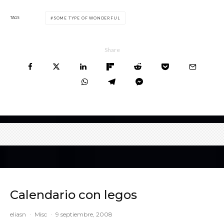
TAGS
SOME TYPE OF WONDERFUL
Share
Calendario con legos
eliasn
·
Misc
·
9 septiembre, 2008