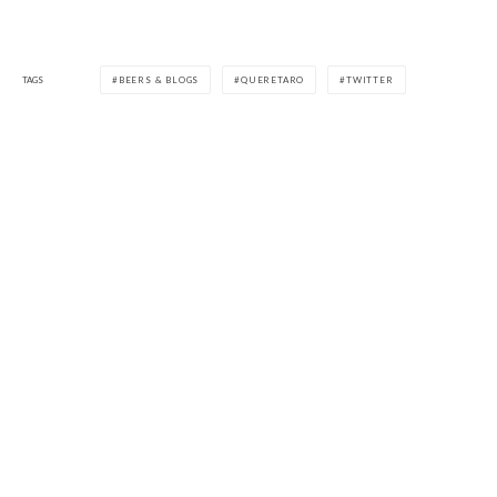
TAGS
BEERS & BLOGS
QUERETARO
TWITTER