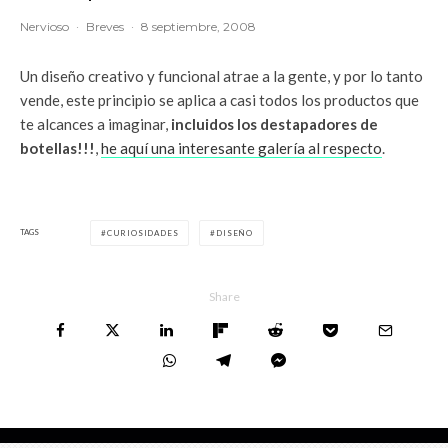
Nervioso
·
Breves
·
8 septiembre, 2008
Un diseño creativo y funcional atrae a la gente, y por lo tanto
vende, este principio se aplica a casi todos los productos que
te alcances a imaginar,
incluidos los destapadores de
botellas!!!
,
he aquí una interesante galería al respecto
.
TAGS
CURIOSIDADES
DISEÑO
Share