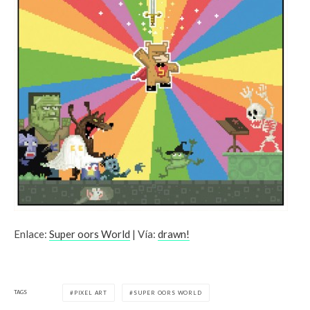
Enlace:
Super oors World
| Vía:
drawn!
TAGS
PIXEL ART
SUPER OORS WORLD