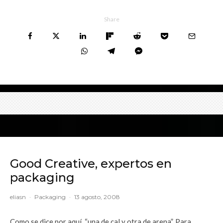
Share
Good Creative, expertos en
packaging
eliasn
·
Packaging
·
13 agosto, 2008
Como se dice por aquí, “una de cal y otra de arena”. Para