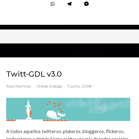
Twitt-GDL v3.0
Raúl Ramírez
·
Chelas & blogs
·
11 junio, 2008
A todos aquellos twitteros, plukeros, bloggeros, flickeros,
podcasteros y demás fauna asidua usuaria de redes sociales