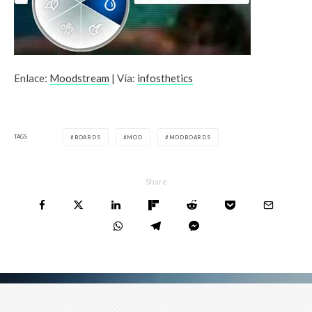
Enlace:
Moodstream
| Vía:
infosthetics
TAGS
BOARDS
MOD
MODBOARDS
Share