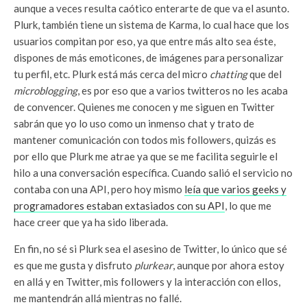
aunque a veces resulta caótico enterarte de que va el asunto.
Plurk, también tiene un sistema de Karma, lo cual hace que los
usuarios compitan por eso, ya que entre más alto sea éste,
dispones de más emoticones, de imágenes para personalizar
tu perfil, etc. Plurk está más cerca del micro
chatting
que del
microblogging
, es por eso que a varios twitteros no les acaba
de convencer. Quienes me conocen y me siguen en Twitter
sabrán que yo lo uso como un inmenso chat y trato de
mantener comunicación con todos mis followers, quizás es
por ello que Plurk me atrae ya que se me facilita seguirle el
hilo a una conversación específica. Cuando salió el servicio no
contaba con una API, pero hoy mismo
leía que varios geeks y
programadores estaban extasiados con su API
, lo que me
hace creer que ya ha sido liberada.
En fin, no sé si Plurk sea el asesino de Twitter, lo único que sé
es que me gusta y disfruto
plurkear
, aunque por ahora estoy
en allá y en Twitter, mis followers y la interacción con ellos,
me mantendrán allá mientras no fallé.