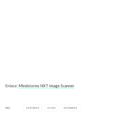
Enlace:
Mindstorms NXT Image Scanner
TAGS
ESCANER
LEGO
SCANNER