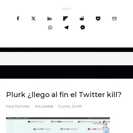
Share
Plurk ¿llego al fin el Twitter kill?
Raúl Ramírez
·
Actualidad
·
11 junio, 2008