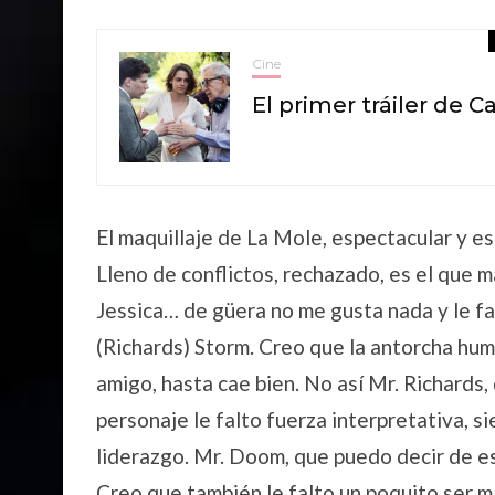
Cine
El primer tráiler de 
El maquillaje de La Mole, espectacular y es
Lleno de conflictos, rechazado, es el que m
Jessica… de güera no me gusta nada y le f
(Richards) Storm. Creo que la antorcha hum
amigo, hasta cae bien. No así Mr. Richards,
personaje le falto fuerza interpretativa, s
liderazgo. Mr. Doom, que puedo decir de 
Creo que también le falto un poquito ser má