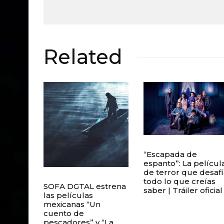
Related
“Escapada de
espanto”: La películ
de terror que desafí
todo lo que creías
SOFA DGTAL estrena
saber | Tráiler oficial
las películas
mexicanas “Un
cuento de
pescadores” y “La