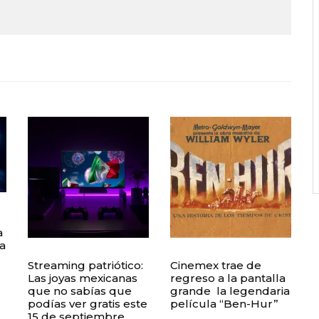
a
a
Streaming patriótico:
Cinemex trae de
Las joyas mexicanas
regreso a la pantalla
que no sabías que
grande la legendaria
podías ver gratis este
película “Ben-Hur”
15 de septiembre