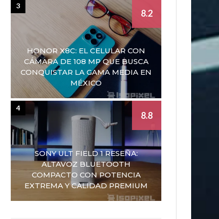
3
8.2
HONOR X8C: EL CELULAR CON
CÁMARA DE 108 MP QUE BUSCA
CONQUISTAR LA GAMA MEDIA EN
MÉXICO
4
8.8
SONY ULT FIELD 1 RESEÑA:
ALTAVOZ BLUETOOTH
COMPACTO CON POTENCIA
EXTREMA Y CALIDAD PREMIUM