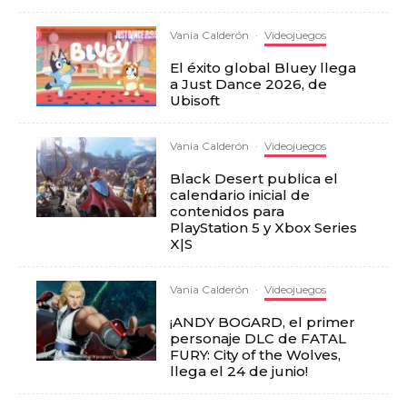
Vania Calderón
·
Videojuegos
El éxito global Bluey llega
a Just Dance 2026, de
Ubisoft
Vania Calderón
·
Videojuegos
Black Desert publica el
calendario inicial de
contenidos para
PlayStation 5 y Xbox Series
X|S
Vania Calderón
·
Videojuegos
¡ANDY BOGARD, el primer
personaje DLC de FATAL
FURY: City of the Wolves,
llega el 24 de junio!