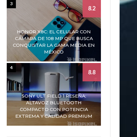
3
8.2
HONOR X8C: EL CELULAR CON
CÁMARA DE 108 MP QUE BUSCA
CONQUISTAR LA GAMA MEDIA EN
MÉXICO
4
8.8
SONY ULT FIELD 1 RESEÑA:
ALTAVOZ BLUETOOTH
COMPACTO CON POTENCIA
EXTREMA Y CALIDAD PREMIUM