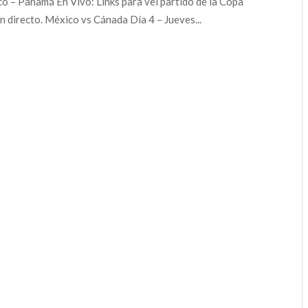
o – Panamá En Vivo: Links para vel partido de la Copa
n directo. México vs Cánada Día 4 – Jueves...