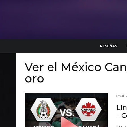
RESEÑAS
Ver el México Ca
oro
Raúl 
Lin
– C