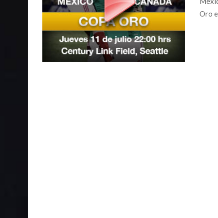
Méxic
Oro e