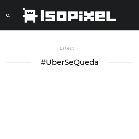
Latest
#UberSeQueda