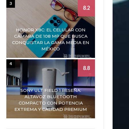
3
8.2
HONOR X8C: EL CELULAR CON
CÁMARA DE 108 MP QUE BUSCA
CONQUISTAR LA GAMA MEDIA EN
MÉXICO
4
8.8
SONY ULT FIELD 1 RESEÑA:
ALTAVOZ BLUETOOTH
COMPACTO CON POTENCIA
EXTREMA Y CALIDAD PREMIUM