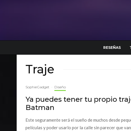
RESEÑAS
Traje
SophieGadget
·
Diseño
Ya puedes tener tu propio traj
Batman
Este seguramente será el sueño de muchos desde pequeño
películas y poder usarlo por la calle sin parecer que van