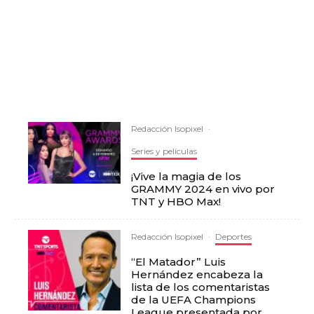
Redacción Isopixel
·
Series y películas
¡Vive la magia de los
GRAMMY 2024 en vivo por
TNT y HBO Max!
Redacción Isopixel
·
Deportes
“El Matador” Luis
Hernández encabeza la
lista de los comentaristas
de la UEFA Champions
League presentada por