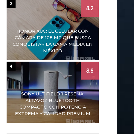
3
8.2
HONOR X8C: EL CELULAR CON
CÁMARA DE 108 MP QUE BUSCA
CONQUISTAR LA GAMA MEDIA EN
MÉXICO
4
8.8
SONY ULT FIELD 1 RESEÑA:
ALTAVOZ BLUETOOTH
COMPACTO CON POTENCIA
EXTREMA Y CALIDAD PREMIUM