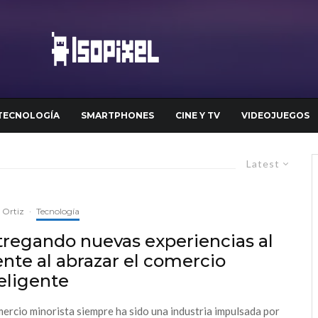
TECNOLOGÍA
SMARTPHONES
CINE Y TV
VIDEOJUEGOS
Latest
a Ortiz
·
Tecnología
tregando nuevas experiencias al
ente al abrazar el comercio
eligente
mercio minorista siempre ha sido una industria impulsada por