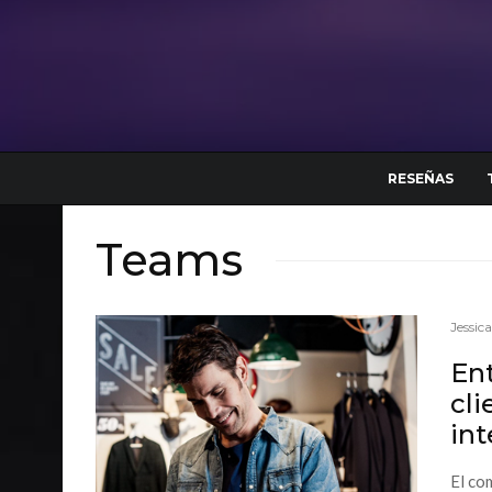
RESEÑAS
Teams
Jessic
En
cli
int
El co