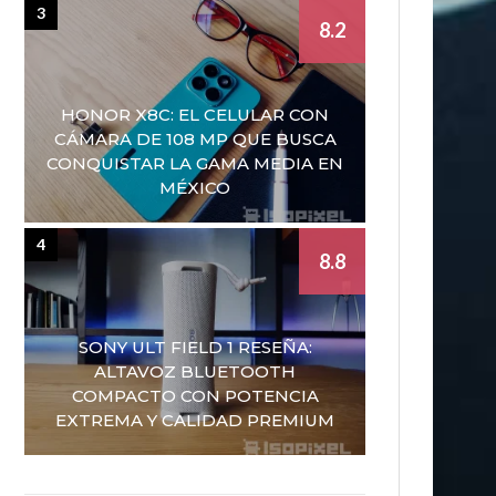
3
8.2
HONOR X8C: EL CELULAR CON
CÁMARA DE 108 MP QUE BUSCA
CONQUISTAR LA GAMA MEDIA EN
MÉXICO
4
8.8
SONY ULT FIELD 1 RESEÑA:
ALTAVOZ BLUETOOTH
COMPACTO CON POTENCIA
EXTREMA Y CALIDAD PREMIUM