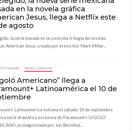
Elegido, la nueva serie mexicana
ada en la novela gráfica
rican Jesus, llega a Netflix este
de agosto
egido, la serie basada en la conocida trilogía de novelas
cas American Jesus, creada por el escritor Mark Millar...
ión Isopixel
·
Series y películas
goló Americano” llega a
ramount+ Latinoamérica el 10 de
ptiembre
ount+ Latinaomérica estrena el sábado 10 de septiembre
eva serie dramática exclusiva de Paramount+ GIGOLÓ
CANO, protagonizada por Jon Bernthal...