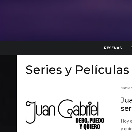
RESEÑAS
Series y Películas
Vania 
Jua
ser
Hoy e
y qui