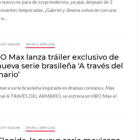
o nuevo no para de sorprendernos, ya que, después de 2
onantes temporadas, ¡Gabriel y Jimena volverán con una
a...
ión Isopixel
·
Series y películas
 Max lanza tráiler exclusivo de
nueva serie brasileña ‘A través del
ario’
imera serie brasileña inspirada en dramas coreanos, Max
nal A TRAVÉS DEL ARMARIO, se estrena en HBO Max el
ión Isopixel
·
Series y películas