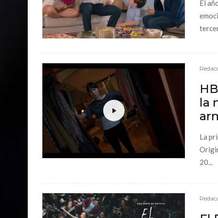
El añ
emoci
tercer
Redacc
HBO
la 
arm
La pr
Origi
20...
Redacc