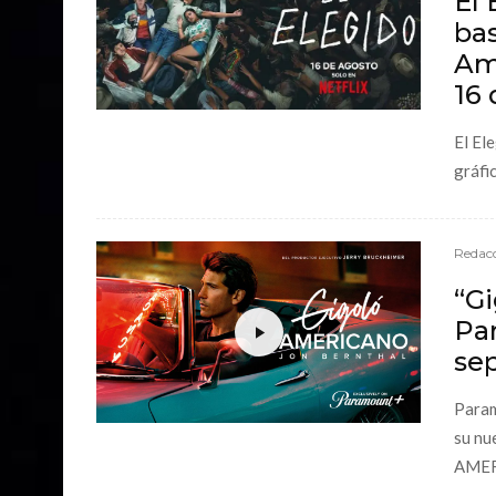
El 
bas
Ame
16 
El El
gráfi
Redacc
“Gi
Pa
se
Param
su nu
AMERI