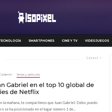
TECNOLOGÍA
SMARTPHONES
CINE Y TV
VIDEOJUEGOS
Latest
Calderón
·
Series y películas
n Gabriel en el top 10 global de
ies de Netflix
n la mañana, te compartimos que Juan Gabriel: Debo, puedo
ero se ha posicionado en el lugar número 1 de...