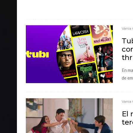
Vania 
Tu
con
thr
En ma
de em
Vania 
El 
te