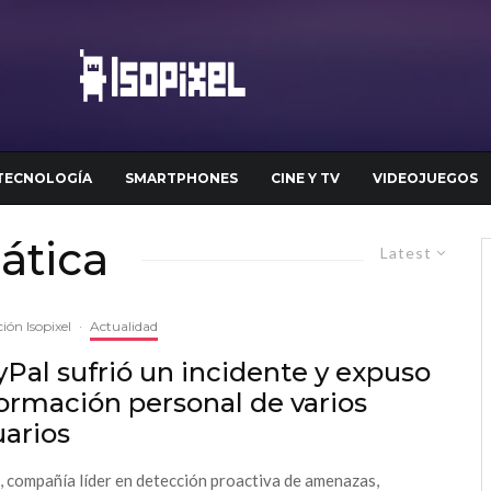
TECNOLOGÍA
SMARTPHONES
CINE Y TV
VIDEOJUEGOS
ática
Latest
ión Isopixel
·
Actualidad
Pal sufrió un incidente y expuso
ormación personal de varios
uarios
 compañía líder en detección proactiva de amenazas,