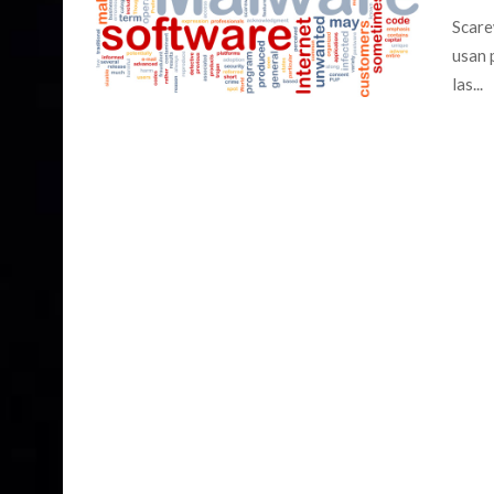
Scare
usan 
las...