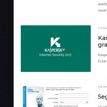
anali
usuari
Carlos
Kas
gra
Kaspe
Estar
Adrián
Se
Quedó