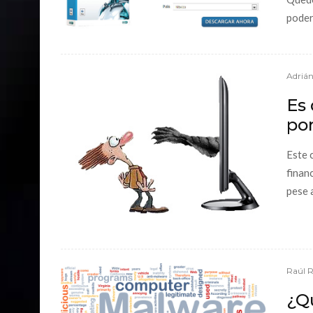
poder
Adrián
Es
po
Este 
finan
pese a
Raúl 
¿Q