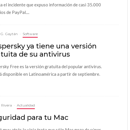
za el incidente que expuso información de casi 35.000
os de PayPal....
 G. Gaytán
·
Software
persky ya tiene una versión
tuita de su antivirus
rsky Free es la versión gratuita del popular antivirus.
á disponible en Latinoamérica a partir de septiembre.
 Rivera
·
Actualidad
guridad para tu Mac
 muy atrás la vieja treta que sólo Mac goza de súper