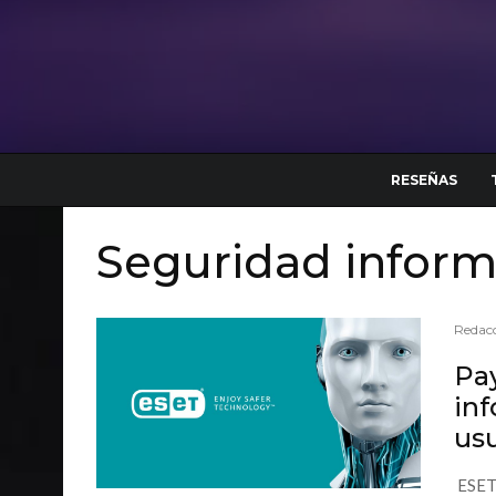
RESEÑAS
Seguridad inform
Redacc
Pay
inf
us
ESET,