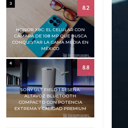
3
8.2
HONOR X8C: EL CELULAR CON
CÁMARA DE 108 MP QUE BUSCA
CONQUISTAR LA GAMA MEDIA EN
MÉXICO
4
8.8
SONY ULT FIELD 1 RESEÑA:
ALTAVOZ BLUETOOTH
COMPACTO CON POTENCIA
EXTREMA Y CALIDAD PREMIUM